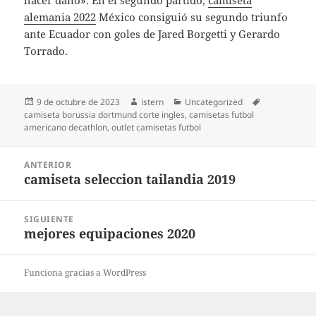
hacer daño». En el segundo partido,
camiseta
alemania 2022
México consiguió su segundo triunfo
ante Ecuador con goles de Jared Borgetti y Gerardo
Torrado.
Publicado
Autor
Categorías
Etiquetas
9 de octubre de 2023
istern
Uncategorized
el
camiseta borussia dortmund corte ingles
,
camisetas futbol
americano decathlon
,
outlet camisetas futbol
Navegación
ANTERIOR
de
camiseta seleccion tailandia 2019
Entrada
entradas
anterior:
SIGUIENTE
mejores equipaciones 2020
Entrada
siguiente:
Funciona gracias a WordPress