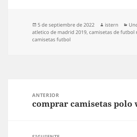
Publicado
Autor
Cat
5 de septiembre de 2022
istern
Unc
el
atletico de madrid 2019
,
camisetas de futbol 
camisetas futbol
Navegación
de
ANTERIOR
comprar camisetas polo
entradas
Entrada
anterior:
SIGUIENTE