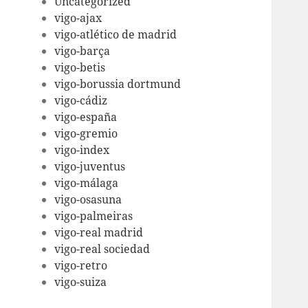
Uncategorized
vigo-ajax
vigo-atlético de madrid
vigo-barça
vigo-betis
vigo-borussia dortmund
vigo-cádiz
vigo-españa
vigo-gremio
vigo-index
vigo-juventus
vigo-málaga
vigo-osasuna
vigo-palmeiras
vigo-real madrid
vigo-real sociedad
vigo-retro
vigo-suiza