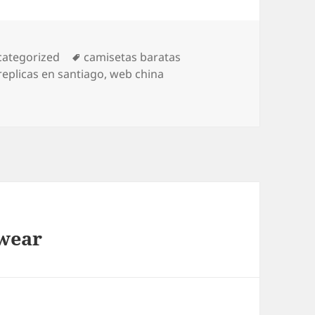
egorías
Etiquetas
ategorized
camisetas baratas
replicas en santiago
,
web china
 wear