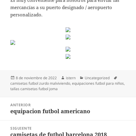
Es muy conveniente para nosotros para enviar las
mercancías a su puerto designado / aeropuerto
personalizado.
Publicado
Autor
Categorías
Etiquetas
8 de noviembre de 2022
istern
Uncategorized
el
camisetas futbol zurdo malviviendo
,
equipaciones futbol para niños
,
tallas camisetas futbol joma
Navegación
ANTERIOR
de
equipacion futbol americano
Entrada
entradas
anterior:
SIGUIENTE
camisetas de futbol barcelona 2018
Entrada