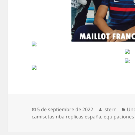
Publicado
Autor
Cat
5 de septiembre de 2022
istern
Unc
el
camisetas nba replicas españa
,
equipaciones 