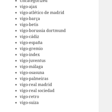
Uncategorized
vigo-ajax
vigo-atlético de madrid
vigo-barça
vigo-betis
vigo-borussia dortmund
vigo-cádiz
vigo-españa
vigo-gremio
vigo-index
vigo-juventus
vigo-málaga
vigo-osasuna
vigo-palmeiras
vigo-real madrid
vigo-real sociedad
vigo-retro
vigo-suiza