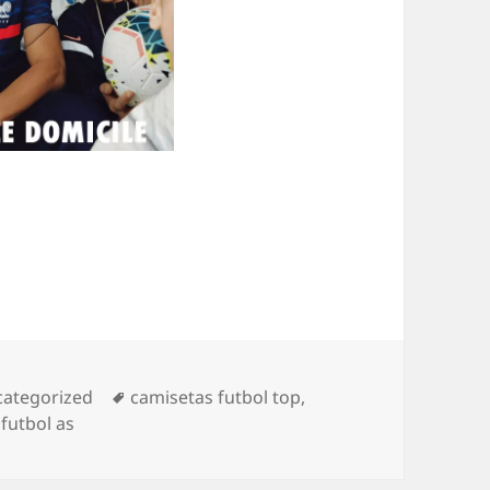
egorías
Etiquetas
ategorized
camisetas futbol top
,
futbol as