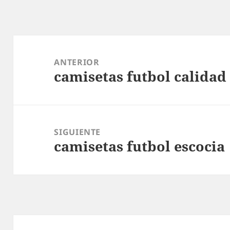
Navegación
de
ANTERIOR
camisetas futbol calidad
entradas
Entrada
anterior:
SIGUIENTE
camisetas futbol escocia
Entrada
siguiente: