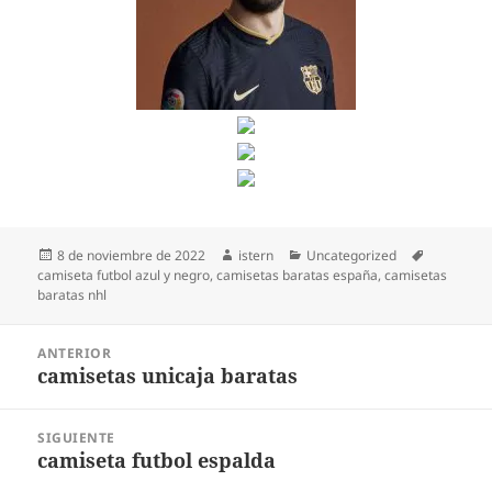
Publicado
Autor
Categorías
Etiquetas
8 de noviembre de 2022
istern
Uncategorized
el
camiseta futbol azul y negro
,
camisetas baratas españa
,
camisetas
baratas nhl
Navegación
ANTERIOR
de
camisetas unicaja baratas
Entrada
entradas
anterior:
SIGUIENTE
camiseta futbol espalda
Entrada
siguiente: