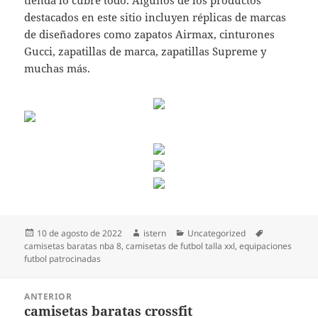
tienda lo cubre todo. Algunos de los productos
destacados en este sitio incluyen réplicas de marcas
de diseñadores como zapatos Airmax, cinturones
Gucci, zapatillas de marca, zapatillas Supreme y
muchas más.
Publicado
Autor
Categorías
Etiquetas
10 de agosto de 2022
istern
Uncategorized
el
camisetas baratas nba 8
,
camisetas de futbol talla xxl
,
equipaciones
futbol patrocinadas
Navegación
ANTERIOR
de
camisetas baratas crossfit
Entrada