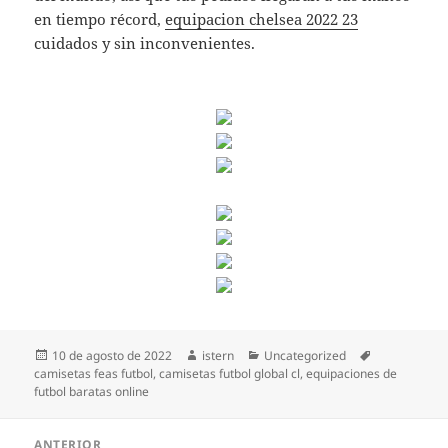
en tiempo récord,
equipacion chelsea 2022 23
cuidados y sin inconvenientes.
Publicado
Autor
Categorías
Etiquetas
10 de agosto de 2022
istern
Uncategorized
el
camisetas feas futbol
,
camisetas futbol global cl
,
equipaciones de
futbol baratas online
Navegación
ANTERIOR