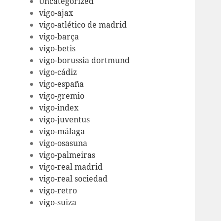
Uncategorized
vigo-ajax
vigo-atlético de madrid
vigo-barça
vigo-betis
vigo-borussia dortmund
vigo-cádiz
vigo-españa
vigo-gremio
vigo-index
vigo-juventus
vigo-málaga
vigo-osasuna
vigo-palmeiras
vigo-real madrid
vigo-real sociedad
vigo-retro
vigo-suiza