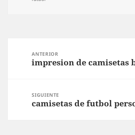
Navegación
de
ANTERIOR
impresion de camisetas 
entradas
Entrada
anterior:
SIGUIENTE
camisetas de futbol pers
Entrada
siguiente: