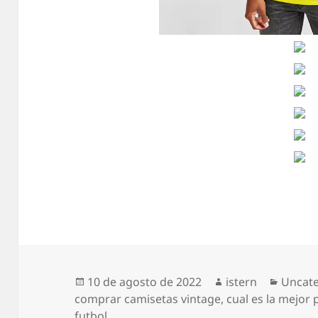
Publicado
Autor
Catego
10 de agosto de 2022
istern
Uncat
el
comprar camisetas vintage
,
cual es la mejor
futbol