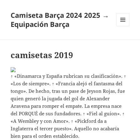
Camiseta Barça 2024 2025 →
Equipación Barça
MENÚ
Y
WIDGETS
camisetas 2019
↑ «Dinamarca y España rubrican su clasificación». ↑
«Los de siempre». ↑ «Francia alejó el fantasma del
tongo». De hecho, tras un pase de Jeyson Rojas, fue
quien generó la jugada del gol de Alexander
Aravena para romper el empate. La empresa nace
del PORQUÉ de sus fundadores. ↑ «Fiel al guion». ↑
«A Wembley y con Amor». ↑ «Pickford da a
Inglaterra el tercer puesto». Aquello no acabaría
bien para el orden establecido.