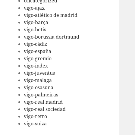
Uncategorized
vigo-ajax
vigo-atlético de madrid
vigo-barça
vigo-betis
vigo-borussia dortmund
vigo-cádiz
vigo-españa
vigo-gremio
vigo-index
vigo-juventus
vigo-málaga
vigo-osasuna
vigo-palmeiras
vigo-real madrid
vigo-real sociedad
vigo-retro
vigo-suiza