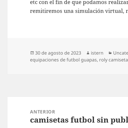
etc con el fin de que podamos realizar
remitiremos una simulación virtual, m
Publicado
Autor
Catego
30 de agosto de 2023
istern
Uncat
el
equipaciones de futbol guapas
,
roly camiseta
Navegación
de
ANTERIOR
camisetas futbol sin pub
entradas
Entrada
anterior: