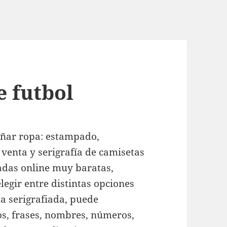
e futbol
señar ropa: estampado,
 venta y serigrafía de camisetas
adas online muy baratas,
egir entre distintas opciones
ta serigrafiada, puede
gos, frases, nombres, números,