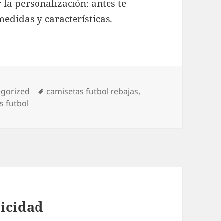
 la personalización: antes te
edidas y características.
rías
Etiquetas
egorized
camisetas futbol rebajas
,
s futbol
licidad