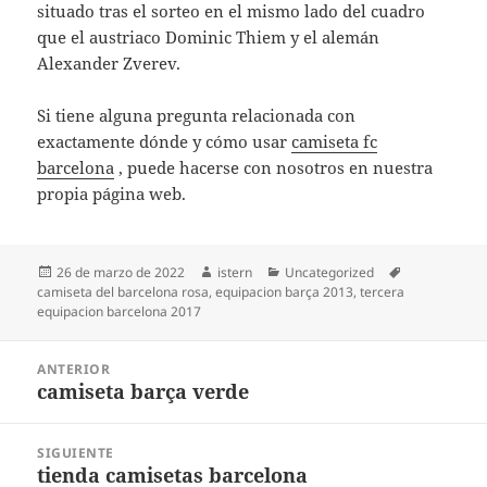
situado tras el sorteo en el mismo lado del cuadro
que el austriaco Dominic Thiem y el alemán
Alexander Zverev.
Si tiene alguna pregunta relacionada con
exactamente dónde y cómo usar
camiseta fc
barcelona
, puede hacerse con nosotros en nuestra
propia página web.
Publicado
Autor
Categorías
Etiquetas
26 de marzo de 2022
istern
Uncategorized
el
camiseta del barcelona rosa
,
equipacion barça 2013
,
tercera
equipacion barcelona 2017
Navegación
ANTERIOR
de
camiseta barça verde
Entrada
entradas
anterior:
SIGUIENTE
tienda camisetas barcelona
Entrada