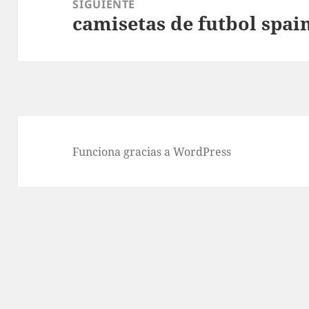
SIGUIENTE
camisetas de futbol spai
Entrada
siguiente:
Funciona gracias a WordPress