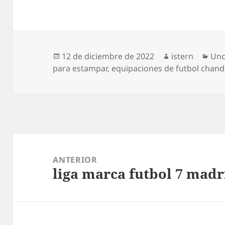
Publicado
Autor
Cat
12 de diciembre de 2022
istern
Unc
el
para estampar
,
equipaciones de futbol chand
Navegación
de
ANTERIOR
liga marca futbol 7 madr
entradas
Entrada
anterior: