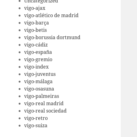
Uncategorized
vigo-ajax
vigo-atlético de madrid
vigo-barça
vigo-betis
vigo-borussia dortmund
vigo-cádiz
vigo-españa
vigo-gremio
vigo-index
vigo-juventus
vigo-málaga
vigo-osasuna
vigo-palmeiras
vigo-real madrid
vigo-real sociedad
vigo-retro
vigo-suiza