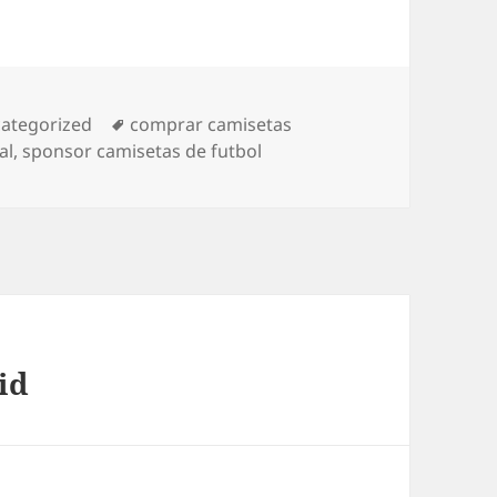
egorías
Etiquetas
ategorized
comprar camisetas
al
,
sponsor camisetas de futbol
id