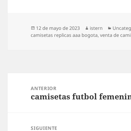
Publicado
Autor
Categor
12 de mayo de 2023
istern
Uncateg
el
camisetas replicas aaa bogota
,
venta de cami
Navegación
de
ANTERIOR
camisetas futbol femeni
entradas
Entrada
anterior:
SIGUIENTE