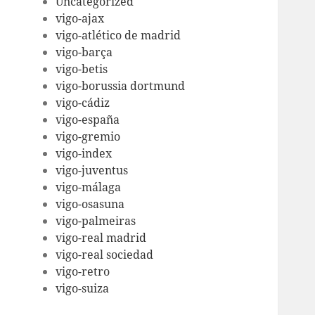
Uncategorized
vigo-ajax
vigo-atlético de madrid
vigo-barça
vigo-betis
vigo-borussia dortmund
vigo-cádiz
vigo-españa
vigo-gremio
vigo-index
vigo-juventus
vigo-málaga
vigo-osasuna
vigo-palmeiras
vigo-real madrid
vigo-real sociedad
vigo-retro
vigo-suiza