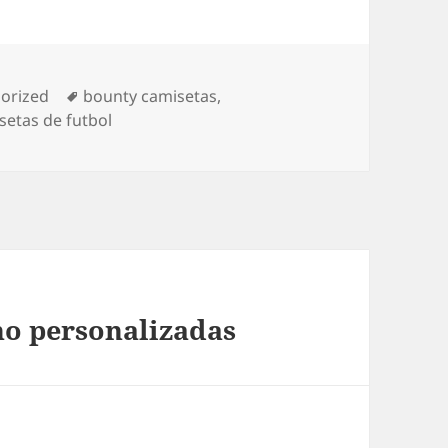
ías
Etiquetas
orized
bounty camisetas
,
setas de futbol
no personalizadas