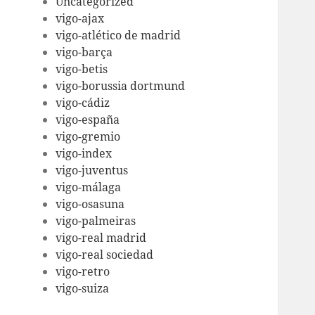
Uncategorized
vigo-ajax
vigo-atlético de madrid
vigo-barça
vigo-betis
vigo-borussia dortmund
vigo-cádiz
vigo-españa
vigo-gremio
vigo-index
vigo-juventus
vigo-málaga
vigo-osasuna
vigo-palmeiras
vigo-real madrid
vigo-real sociedad
vigo-retro
vigo-suiza