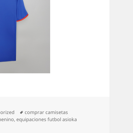
ías
Etiquetas
orized
comprar camisetas
menino
,
equipaciones futbol asioka