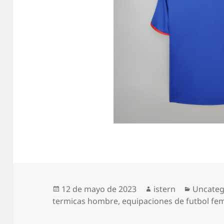
Publicado
Autor
Categor
12 de mayo de 2023
istern
Uncateg
el
termicas hombre
,
equipaciones de futbol fe