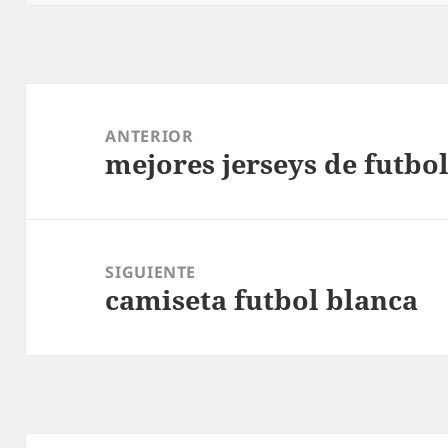
Navegación
de
ANTERIOR
mejores jerseys de futbo
entradas
Entrada
anterior:
SIGUIENTE
camiseta futbol blanca
Entrada
siguiente: