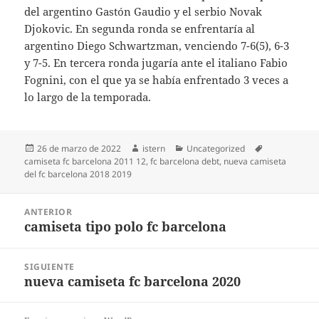
del argentino Gastón Gaudio y el serbio Novak
Djokovic. En segunda ronda se enfrentaría al
argentino Diego Schwartzman, venciendo 7-6(5), 6-3
y 7-5. En tercera ronda jugaría ante el italiano Fabio
Fognini, con el que ya se había enfrentado 3 veces a
lo largo de la temporada.
Publicado
Autor
Categorías
Etiquetas
26 de marzo de 2022
istern
Uncategorized
el
camiseta fc barcelona 2011 12
,
fc barcelona debt
,
nueva camiseta
del fc barcelona 2018 2019
Navegación
ANTERIOR
de
camiseta tipo polo fc barcelona
Entrada
entradas
anterior:
SIGUIENTE
nueva camiseta fc barcelona 2020
Entrada
siguiente: