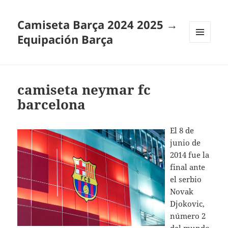
Camiseta Barça 2024 2025 →
Equipación Barça
MENÚ
Y
WIDGETS
camiseta neymar fc
barcelona
El 8 de
junio de
2014 fue la
final ante
el serbio
Novak
Djokovic,
número 2