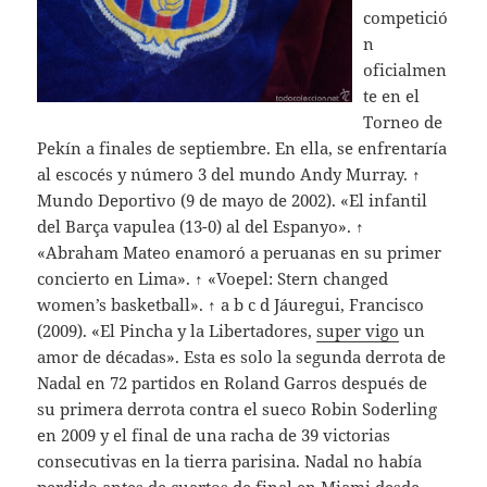
competició
n
oficialmen
te en el
Torneo de
Pekín a finales de septiembre. En ella, se enfrentaría
al escocés y número 3 del mundo Andy Murray. ↑
Mundo Deportivo (9 de mayo de 2002). «El infantil
del Barça vapulea (13-0) al del Espanyo». ↑
«Abraham Mateo enamoró a peruanas en su primer
concierto en Lima». ↑ «Voepel: Stern changed
women’s basketball». ↑ a b c d Jáuregui, Francisco
(2009). «El Pincha y la Libertadores,
super vigo
un
amor de décadas». Esta es solo la segunda derrota de
Nadal en 72 partidos en Roland Garros después de
su primera derrota contra el sueco Robin Soderling
en 2009 y el final de una racha de 39 victorias
consecutivas en la tierra parisina. Nadal no había