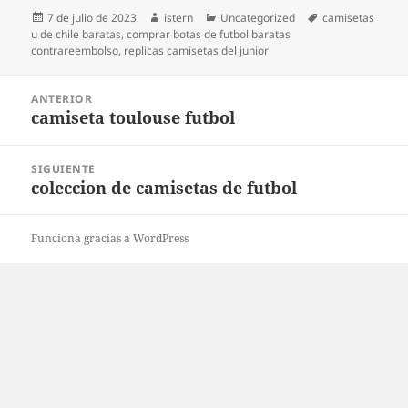
Publicado
Autor
Categorías
Etiquetas
7 de julio de 2023
istern
Uncategorized
camisetas
el
u de chile baratas
,
comprar botas de futbol baratas
contrareembolso
,
replicas camisetas del junior
Navegación
ANTERIOR
de
camiseta toulouse futbol
Entrada
entradas
anterior:
SIGUIENTE
coleccion de camisetas de futbol
Entrada
siguiente:
Funciona gracias a WordPress