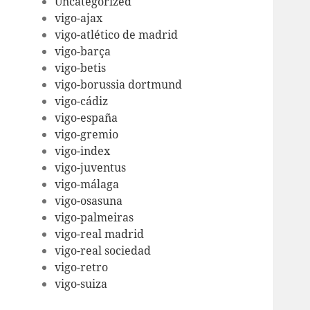
Uncategorized
vigo-ajax
vigo-atlético de madrid
vigo-barça
vigo-betis
vigo-borussia dortmund
vigo-cádiz
vigo-españa
vigo-gremio
vigo-index
vigo-juventus
vigo-málaga
vigo-osasuna
vigo-palmeiras
vigo-real madrid
vigo-real sociedad
vigo-retro
vigo-suiza