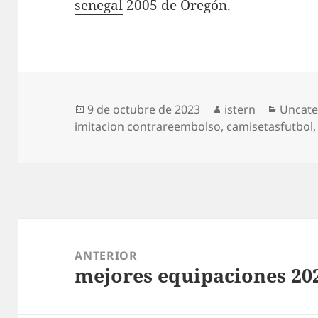
senegal
2005 de Oregón.
Publicado
Autor
Catego
9 de octubre de 2023
istern
Uncate
el
imitacion contrareembolso
,
camisetasfutbol
Navegación
de
ANTERIOR
mejores equipaciones 20
entradas
Entrada
anterior: