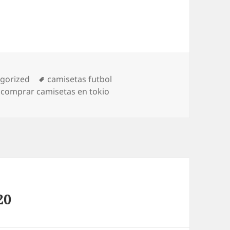
rías
Etiquetas
gorized
camisetas futbol
,
comprar camisetas en tokio
20