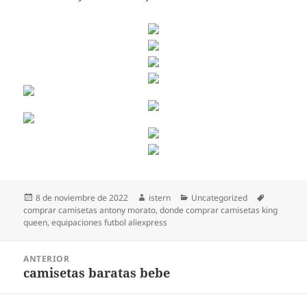
Publicado
Autor
Categorías
Etiquetas
8 de noviembre de 2022
istern
Uncategorized
el
comprar camisetas antony morato
,
donde comprar camisetas king
queen
,
equipaciones futbol aliexpress
Navegación
ANTERIOR
de
camisetas baratas bebe
Entrada
entradas
anterior: