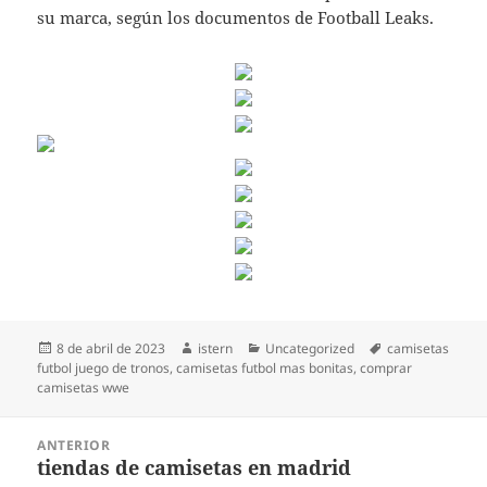
su marca, según los documentos de Football Leaks.
Publicado
Autor
Categorías
Etiquetas
8 de abril de 2023
istern
Uncategorized
camisetas
el
futbol juego de tronos
,
camisetas futbol mas bonitas
,
comprar
camisetas wwe
Navegación
ANTERIOR
de
tiendas de camisetas en madrid
Entrada
entradas