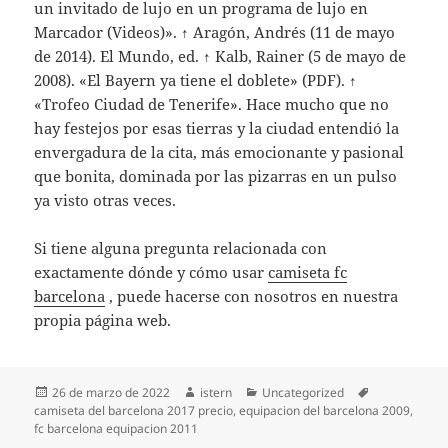
un invitado de lujo en un programa de lujo en
Marcador (Videos)». ↑ Aragón, Andrés (11 de mayo
de 2014). El Mundo, ed. ↑ Kalb, Rainer (5 de mayo de
2008). «El Bayern ya tiene el doblete» (PDF). ↑
«Trofeo Ciudad de Tenerife». Hace mucho que no
hay festejos por esas tierras y la ciudad entendió la
envergadura de la cita, más emocionante y pasional
que bonita, dominada por las pizarras en un pulso
ya visto otras veces.
Si tiene alguna pregunta relacionada con
exactamente dónde y cómo usar
camiseta fc
barcelona
, puede hacerse con nosotros en nuestra
propia página web.
Publicado
Autor
Categorías
Etiquetas
26 de marzo de 2022
istern
Uncategorized
el
camiseta del barcelona 2017 precio
,
equipacion del barcelona 2009
,
fc barcelona equipacion 2011