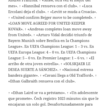
Andrés Franzoia. ↑ «Shaw, otra vez el mejor del
mes». ↑ «Hannibal renueva con el club». ↑ «Luca
Ercolani deja el club». ↑ «Levitt se muda a Croacia».
↑ «United confirm Bejger move to be completed». ↑
«LOAN MOVE AGREED FOR UNITED KEEPER
KOVAR». ↑ «Andreas completes loan move away
from United». ↑ «Arturo Vidal decidió triunfo de
Bayern Munich sobre Benfica en la Champions
League». En UEFA Champions League: 1 – 3 vs. En
UEFA Europa League: 4 – 0 vs. En UEFA Champions
League: 5 – 0 vs. En Premier League: 1 – 6 vs. ↑ «El
arribo de otra joven estrella». ↑ «SOLSKJAER LE
DESEA SUERTE A SÁNCHEZ». ↑ «Nacional estrena
bandera gigante». ↑ «Cavani llega a Old Trafford». ↑
«Ethan Galbraith renueva con el club».
↑ «Ethan Laird se va a préstamo». ↑ «Un adolescente
que promete». Čech registro 1025 minutos sin que le
encajaran un solo gol. Desafortunadamente para