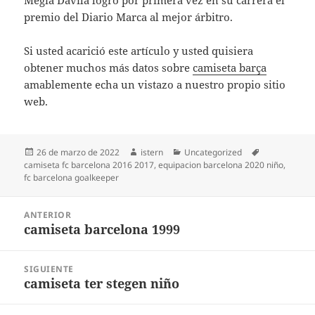
Megía Dávila logró por primera vez en su carrera el
premio del Diario Marca al mejor árbitro.
Si usted acarició este artículo y usted quisiera
obtener muchos más datos sobre
camiseta barça
amablemente echa un vistazo a nuestro propio sitio
web.
Publicado
Autor
Categorías
Etiquetas
26 de marzo de 2022
istern
Uncategorized
el
camiseta fc barcelona 2016 2017
,
equipacion barcelona 2020 niño
,
fc barcelona goalkeeper
Navegación
ANTERIOR
de
camiseta barcelona 1999
Entrada
entradas
anterior:
SIGUIENTE
camiseta ter stegen niño
Entrada
siguiente: