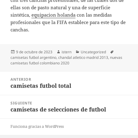
con tres canchas profesionales, de las cuales dos de
ellas son de pasto natural y una de superficie
sintética,
equipacion holanda
con las medidas
profesionales que la FIFA establece para este tipo de
canchas.
Publicado
Autor
Categorías
Etiquetas
9 de octubre de 2023
istern
Uncategorized
el
camisetas futbol argentino
,
chandal atletico madrid 2013
,
nuevas
camisetas futbol colombiano 2020
Navegación
ANTERIOR
de
camisetas futbol total
Entrada
entradas
anterior:
SIGUIENTE
camisetas de selecciones de futbol
Entrada
siguiente:
Funciona gracias a WordPress