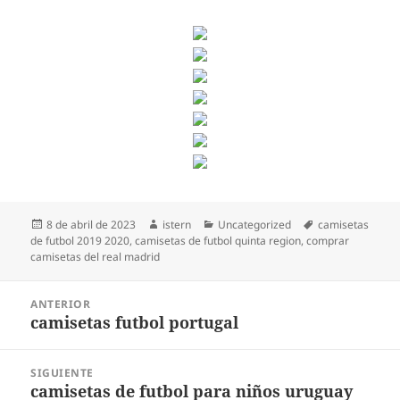
Publicado
Autor
Categorías
Etiquetas
8 de abril de 2023
istern
Uncategorized
camisetas
el
de futbol 2019 2020
,
camisetas de futbol quinta region
,
comprar
camisetas del real madrid
Navegación
ANTERIOR
de
camisetas futbol portugal
Entrada
entradas
anterior:
SIGUIENTE
camisetas de futbol para niños uruguay
Entrada