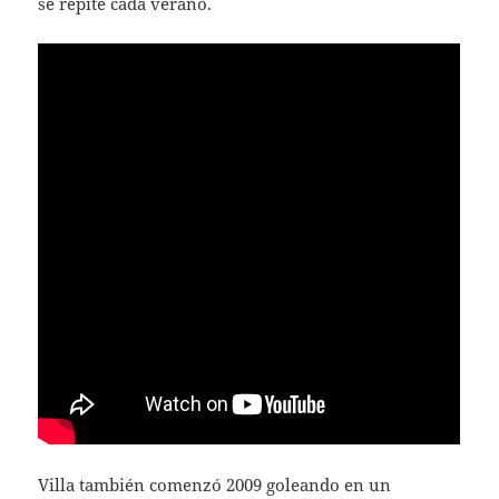
se repite cada verano.
Villa también comenzó 2009 goleando en un