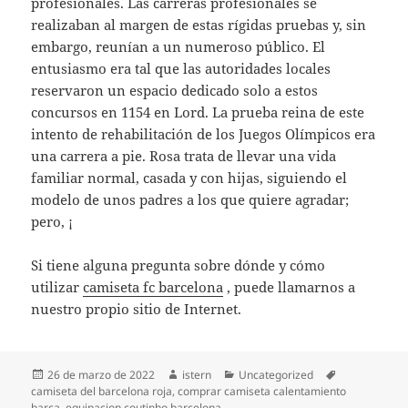
profesionales. Las carreras profesionales se
realizaban al margen de estas rígidas pruebas y, sin
embargo, reunían a un numeroso público. El
entusiasmo era tal que las autoridades locales
reservaron un espacio dedicado solo a estos
concursos en 1154 en Lord. La prueba reina de este
intento de rehabilitación de los Juegos Olímpicos era
una carrera a pie. Rosa trata de llevar una vida
familiar normal, casada y con hijas, siguiendo el
modelo de unos padres a los que quiere agradar;
pero, ¡
Si tiene alguna pregunta sobre dónde y cómo
utilizar
camiseta fc barcelona
, puede llamarnos a
nuestro propio sitio de Internet.
Publicado
Autor
Categorías
Etiquetas
26 de marzo de 2022
istern
Uncategorized
el
camiseta del barcelona roja
,
comprar camiseta calentamiento
barça
,
equipacion coutinho barcelona