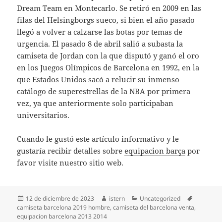
Dream Team en Montecarlo. Se retiró en 2009 en las
filas del Helsingborgs sueco, si bien el año pasado
llegó a volver a calzarse las botas por temas de
urgencia. El pasado 8 de abril salió a subasta la
camiseta de Jordan con la que disputó y ganó el oro
en los Juegos Olímpicos de Barcelona en 1992, en la
que Estados Unidos sacó a relucir su inmenso
catálogo de superestrellas de la NBA por primera
vez, ya que anteriormente solo participaban
universitarios.
Cuando le gustó este artículo informativo y le
gustaría recibir detalles sobre
equipacion barça
por
favor visite nuestro sitio web.
Publicado
Autor
Categorías
Etiquetas
12 de diciembre de 2023
istern
Uncategorized
el
camiseta barcelona 2019 hombre
,
camiseta del barcelona venta
,
equipacion barcelona 2013 2014