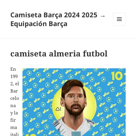
Camiseta Barça 2024 2025 →
Equipación Barça
MENÚ
Y
WIDGETS
camiseta almeria futbol
En
199
2, el
Bar
celo
na
y la
fir
ma
itali