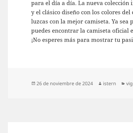
para el día a día. La nueva colección
y el clásico diseño con los colores de
luzcas con la mejor camiseta. Ya sea
puedes encontrar la camiseta oficial e
¡No esperes más para mostrar tu pasió
Publicado
Autor
Ca
26 de noviembre de 2024
istern
vi
el
Navegación