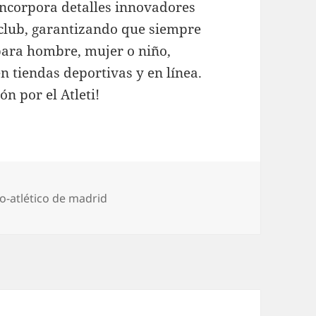
 incorpora detalles innovadores
l club, garantizando que siempre
 para hombre, mujer o niño,
n tiendas deportivas y en línea.
n por el Atleti!
tegorías
go-atlético de madrid