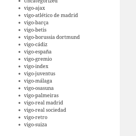
Uncategorized
vigo-ajax
vigo-atlético de madrid
vigo-barça
vigo-betis
vigo-borussia dortmund
vigo-cádiz
vigo-españa
vigo-gremio
vigo-index
vigo-juventus
vigo-málaga
vigo-osasuna
vigo-palmeiras
vigo-real madrid
vigo-real sociedad
vigo-retro
vigo-suiza