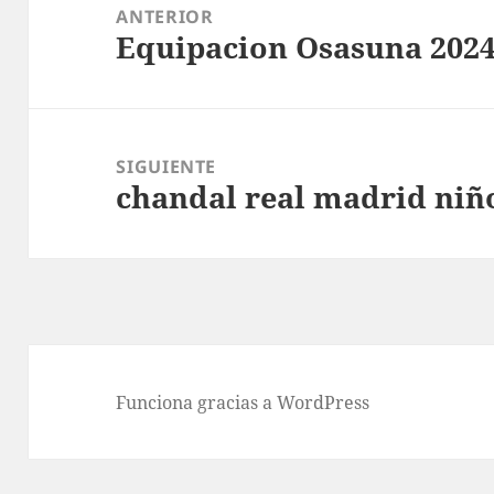
de
ANTERIOR
Equipacion Osasuna 2024
entradas
Entrada
anterior:
SIGUIENTE
chandal real madrid niñ
Entrada
siguiente:
Funciona gracias a WordPress