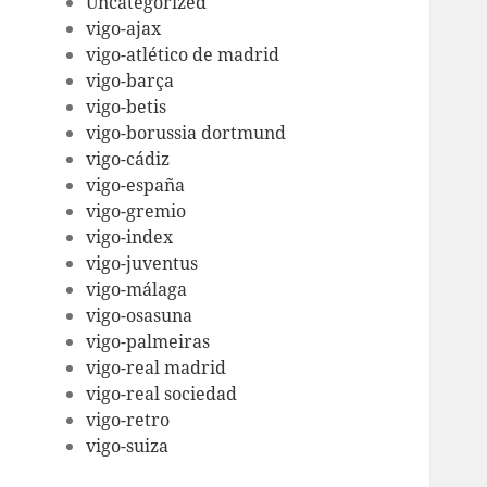
Uncategorized
vigo-ajax
vigo-atlético de madrid
vigo-barça
vigo-betis
vigo-borussia dortmund
vigo-cádiz
vigo-españa
vigo-gremio
vigo-index
vigo-juventus
vigo-málaga
vigo-osasuna
vigo-palmeiras
vigo-real madrid
vigo-real sociedad
vigo-retro
vigo-suiza