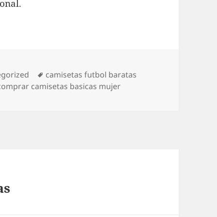
onal.
rías
Etiquetas
egorized
camisetas futbol baratas
comprar camisetas basicas mujer
as