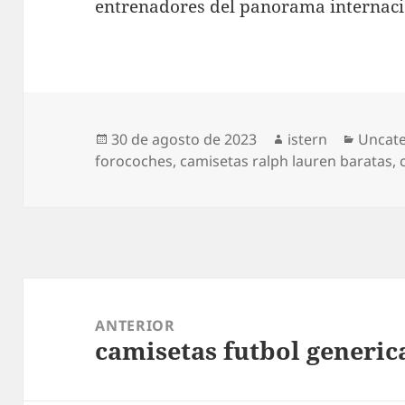
entrenadores del panorama internaci
Publicado
Autor
Catego
30 de agosto de 2023
istern
Uncat
el
forocoches
,
camisetas ralph lauren baratas
,
Navegación
de
ANTERIOR
camisetas futbol generic
entradas
Entrada
anterior: